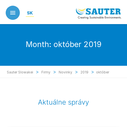
Skip
to
SK
main
content
Month:
október 2019
>
>
>
>
Sauter Slowakei
Firmy
Novinky
2019
október
Aktuálne správy